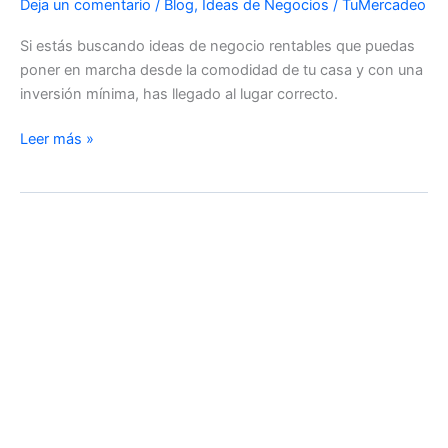
Deja un comentario
/
Blog
,
Ideas de Negocios
/
TuMercadeo
Si estás buscando ideas de negocio rentables que puedas
poner en marcha desde la comodidad de tu casa y con una
inversión mínima, has llegado al lugar correcto.
5
Leer más »
ideas
de
negocio
rentables
que
puedes
poner
en
marcha
desde
la
comodidad