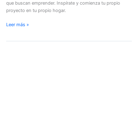
que buscan emprender. Inspírate y comienza tu propio
proyecto en tu propio hogar.
Negocios
Leer más »
desde
Casa
Para
Mujeres
–
15
Opciones
[2025]